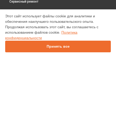
Сервисный ремонт
МОДЕЛИ
Этот сайт использует файлы cookie для аналитики и
обеспечения наилучшего пользовательского опыта.
INV30
Продолжая использовать этот сайт, вы соглашаетесь с
IN138HDST
использованием файлов cookie.
Политика
IN112
конфиденциальности
IN114
IN136
Принять все
IN1044
IN1046
IN2138HD
INL146
СТРАНИЦЫ
Гарантия
Доставка
Контакты
Карта сайта
КОНТАКТЫ