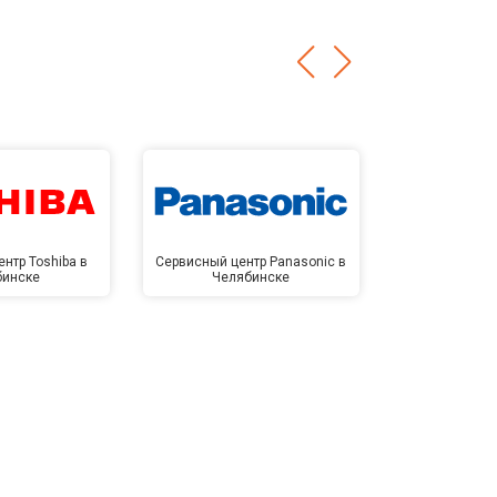
нтр Toshiba в
Сервисный центр Panasonic в
Сервисный 
бинске
Челябинске
Челя