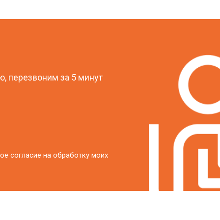
от 20 мин
о
?
от 40 мин
о
, перезвоним за 5 минут
от 20 мин
о
ое согласие на обработку моих