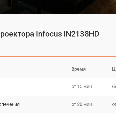
проектора Infocus IN2138HD
Время
Ц
от 15 мин
б
спечения
от 20 мин
о