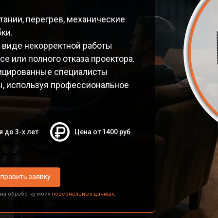
ании, перегрев, механические
ки.
 виде некорректной работы
се или полного отказа проектора.
фицированные специалисты
ы, используя профессиональное
я до 3-х лет
Цена от 1400 руб
править заявку
 на обработку моих
персональных данных.