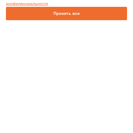
конфиденциальности
IN114
IN136
Принять все
IN1044
IN1046
INL146
СТРАНИЦЫ
Гарантия
Доставка
Контакты
Карта сайта
КОНТАКТЫ
+7 (800) 350-44-53
Ежедневно с 09:00 до 21:00
г. Челябинск, улица Цвиллинга, 25
info@infocus-service.ru
Политика конфиденциальности
Способы оплаты