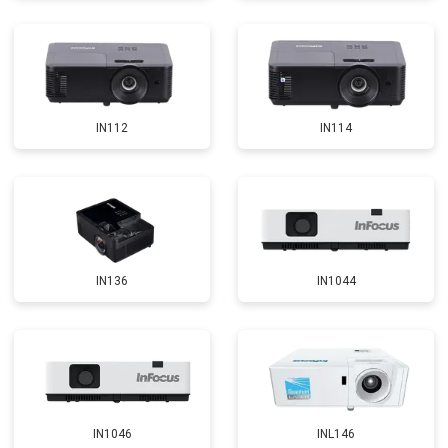
IN112
IN114
IN136
IN1044
IN1046
INL146