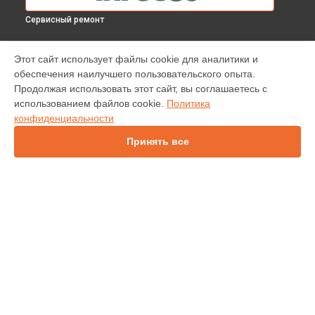
Сервисный ремонт
МОДЕЛИ
Этот сайт использует файлы cookie для аналитики и
обеспечения наилучшего пользовательского опыта.
INV30
Продолжая использовать этот сайт, вы соглашаетесь с
IN112
использованием файлов cookie.
Политика
IN114
конфиденциальности
IN136
IN1044
Принять все
IN1046
IN2138HD
INL146
СТРАНИЦЫ
Гарантия
Доставка
Контакты
Карта сайта
КОНТАКТЫ