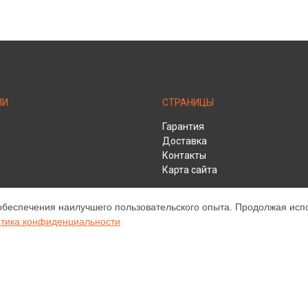
ЛИ
СТРАНИЦЫ
Гарантия
Доставка
Контакты
Карта сайта
обеспечения наилучшего пользовательского опыта. Продолжая испол
HD
тика конфиденциальности
ом обслуживании устройств Infocus. Хотя мы и не представляем официа
а, включая диагностику, техническое обслуживание и настройку разли
ательными; для получения актуальной информации, пожалуйста, свяжите
е, зарегистрирована и используется нами только для информационных ц