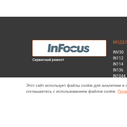
МОДЕ
INV30
IN112
Сервисный ремонт
IN114
IN136
IN1044
IN1046
Этот сайт использует файлы cookie для аналитики и 
IN2138
соглашаетесь с использованием файлов cookie.
Поли
INL146
Наш центр специализируется на ремонте и техническ
высококачественные услуги постгарантийного ремонт
цены, указанные на нашем сайте, не являются оконч
торговая марка Infocus, упоминаемая на нашем сайт