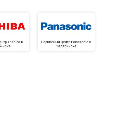
нтр Toshiba в
Сервисный центр Panasonic в
Сервисный 
бинске
Челябинске
Челя