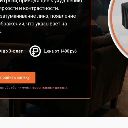
и грязи, приводящее к ухудшению
ркости и контрастности.
затуманивание линз, появление
бражении, что указывает на
.
я до 3-х лет
Цена от 1400 руб
править заявку
 на обработку моих
персональных данных.