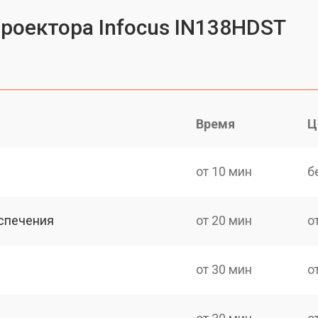
проектора Infocus IN138HDST
Время
Ц
от 10 мин
б
спечения
от 20 мин
о
от 30 мин
о