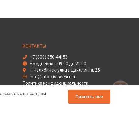
КОНТАКТЫ
+7 (800) 350-44-53
Ежедневно с 09:00 до 21:00
г. Челябинск, улица Цвиллинга, 25
info@infocus-service.ru
Политика конфиденциальности
ьзовать этот сайт, вы
Способы оплаты
Принять все
льный сервис Infocus, мы предлагаем
чных продуктов Инфокус. Обратите внимание, что
сь с нашими менеджерами. Также стоит отметить, что
елей.