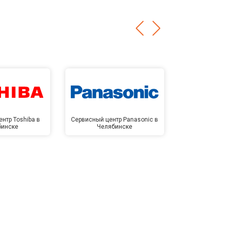
нтр Toshiba в
Сервисный центр Panasonic в
Сервисный 
бинске
Челябинске
Челя