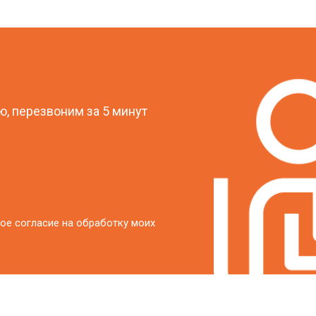
от 20 мин
о
?
от 40 мин
о
, перезвоним за 5 минут
от 20 мин
о
ое согласие на обработку моих