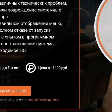
различных технических проблем.
и или повреждение системных
ора.
авильном отображении меню,
лном отказе от запуска.
а с опытом в программном
 восстановление системы,
бходимое ПО.
я до 3-х лет
Цена от 1400 руб
править заявку
 на обработку моих
персональных данных.