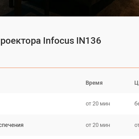
роектора Infocus IN136
Время
Ц
от 20 мин
б
спечения
от 20 мин
о