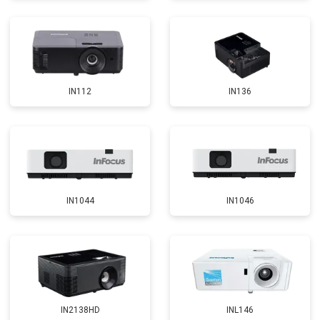
IN112
IN136
IN1044
IN1046
IN2138HD
INL146