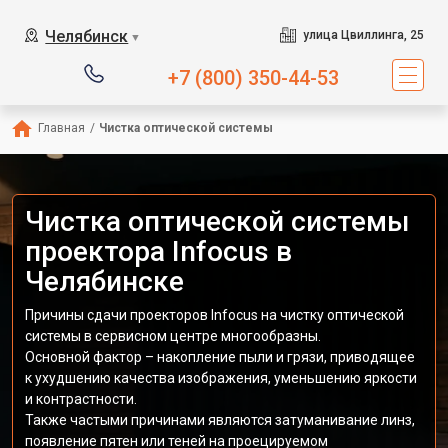
Челябинск
улица Цвиллинга, 25
▼
+7 (800) 350-44-53
Главная
/
Чистка оптической системы
Чистка оптической системы
проектора Infocus в
Челябинске
Причины сдачи проекторов Infocus на чистку оптической
системы в сервисном центре многообразны.
Основной фактор – накопление пыли и грязи, приводящее
к ухудшению качества изображения, уменьшению яркости
и контрастности.
Также частыми причинами являются затуманивание линз,
появление пятен или теней на проецируемом