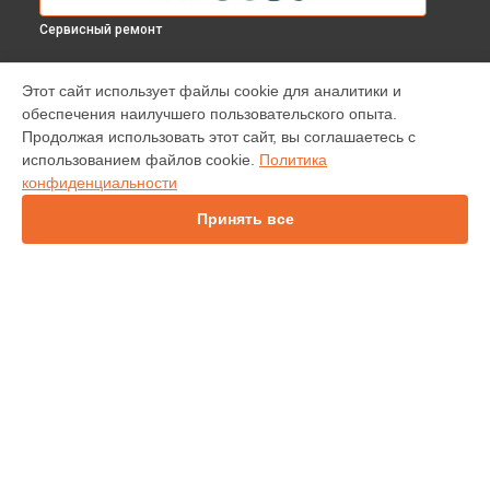
Сервисный ремонт
МОДЕЛИ
Этот сайт использует файлы cookie для аналитики и
обеспечения наилучшего пользовательского опыта.
INV30
Продолжая использовать этот сайт, вы соглашаетесь с
IN138HDST
использованием файлов cookie.
Политика
IN112
конфиденциальности
IN114
IN136
Принять все
IN1044
IN1046
IN2138HD
INL146
СТРАНИЦЫ
Гарантия
Доставка
Контакты
Карта сайта